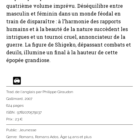
quatrième volume imprévu. Déséquilibre entre
masculin et féminin dans un monde féodal en
train de disparaître : à l’harmonie des rapports
humains et à la beauté de la nature succèdent les
intrigues et un tournoi cruel, annonciateur de la
guerre. La figure de Shigeko, dépassant combats et
deuils, illumine un final à la hauteur de cette
épopée grandiose.
Trad. de l'anglais
par Philippe Giraudon
Gallimard
, 2007
624 pages
ISBN : 9782070579037
Prix : 23 €
Public :
Jeunesse
Genre :
Romans
,
Romans Ados
,
Âge 14 ans et plus