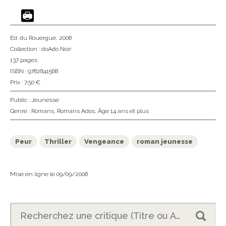
Ed. du Rouergue
, 2008
Collection :
doAdo Noir
137 pages
ISBN : 9782841568
Prix : 7,50 €
Public :
Jeunesse
Genre :
Romans
,
Romans Ados
,
Âge 14 ans et plus
Peur
Thriller
Vengeance
roman jeunesse
Mise en ligne le 09/09/2008