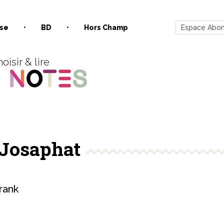
se
BD
Hors Champ
Espace Abo
oisir & lire
Josaphat
rank