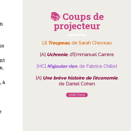
📚 Coups de
projecteur
en
[J]
Troupeau
, de Sarah Cheveau
us
[A]
Uchronie
, d’Emmanuel Carrère
int
[HC]
N’ajouter rien
, de Fabrice Chillet
e,
[A]
Une brève histoire de l’économie
,
, à
de Daniel Cohen
VOIR TOUS
e