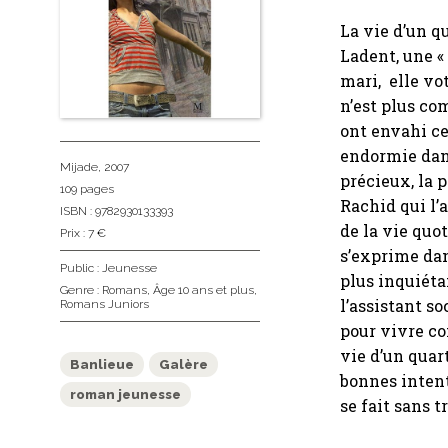
La vie d’un q
Ladent, une « 
mari, elle vot
n’est plus co
ont envahi ce
endormie dans
Mijade
, 2007
précieux, la p
109 pages
Rachid qui l’a
ISBN : 9782930133393
de la vie quot
Prix : 7 €
s’exprime dan
Public :
Jeunesse
plus inquiétan
Genre :
Romans
,
Âge 10 ans et plus
,
l’assistant so
Romans Juniors
pour vivre co
vie d’un quar
Banlieue
Galère
bonnes intent
roman jeunesse
se fait sans t