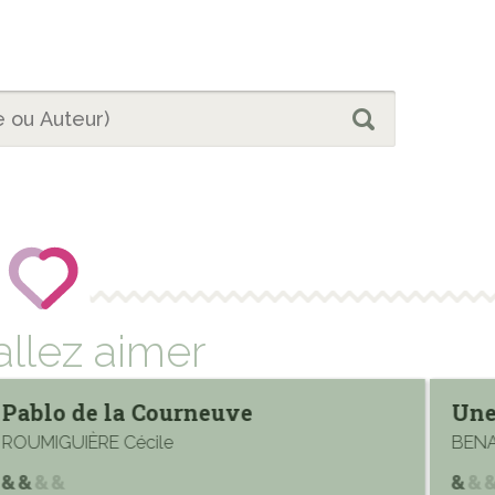
allez aimer
Pablo de la Courneuve
Une
ROUMIGUIÈRE Cécile
BENA