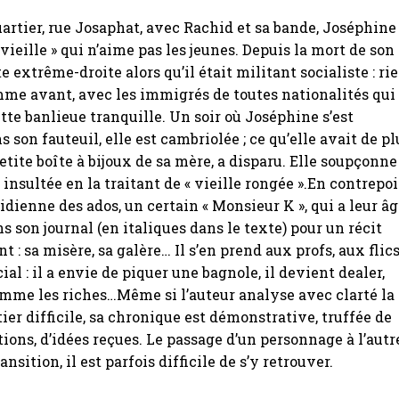
uartier, rue Josaphat, avec Rachid et sa bande, Joséphine
vieille » qui n’aime pas les jeunes. Depuis la mort de son
e extrême-droite alors qu’il était militant socialiste : ri
mme avant, avec les immigrés de toutes nationalités qui
tte banlieue tranquille. Un soir où Joséphine s’est
 son fauteuil, elle est cambriolée ; ce qu’elle avait de pl
etite boîte à bijoux de sa mère, a disparu. Elle soupçonne
 insultée en la traitant de « vieille rongée ».En contrepo
idienne des ados, un certain « Monsieur K », qui a leur âg
s son journal (en italiques dans le texte) pour un récit
t : sa misère, sa galère… Il s’en prend aux profs, aux flics
cial : il a envie de piquer une bagnole, il devient dealer,
mme les riches…Même si l’auteur analyse avec clarté la
tier difficile, sa chronique est démonstrative, truffée de
ions, d’idées reçues. Le passage d’un personnage à l’autr
ransition, il est parfois difficile de s’y retrouver.