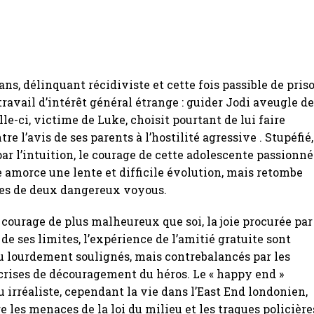
ans, délinquant récidiviste et cette fois passible de priso
travail d’intérêt général étrange : guider Jodi aveugle d
le-ci, victime de Luke, choisit pourtant de lui faire
re l’avis de ses parents à l’hostilité agressive . Stupéfié,
par l’intuition, le courage de cette adolescente passionn
e amorce une lente et difficile évolution, mais retombe
fes de deux dangereux voyous.
courage de plus malheureux que soi, la joie procurée par
e ses limites, l’expérience de l’amitié gratuite sont
u lourdement soulignés, mais contrebalancés par les
 crises de découragement du héros. Le « happy end »
 irréaliste, cependant la vie dans l’East End londonien,
e les menaces de la loi du milieu et les traques policière