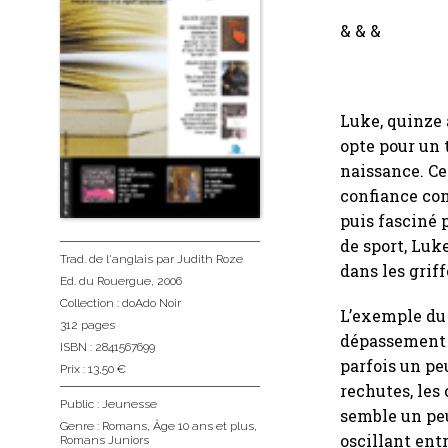
& & &
Luke, quinze 
opte pour un 
naissance. Cel
confiance cont
puis fasciné 
de sport, Luk
Trad. de l'anglais
par Judith Roze
dans les grif
Ed. du Rouergue
, 2006
Collection :
doAdo Noir
L’exemple du 
312 pages
dépassement d
ISBN : 2841567699
parfois un pe
Prix : 13,50 €
rechutes, les
Public :
Jeunesse
semble un peu
Genre :
Romans
,
Âge 10 ans et plus
,
oscillant entr
Romans Juniors