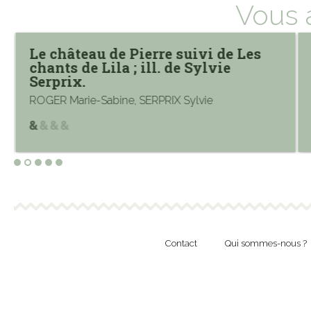
Vous 
Le château de Pierre suivi de Les
chants de Lila ; ill. de Sylvie
Serprix.
ROGER Marie-Sabine, SERPRIX Sylvie
Contact
Qui sommes-nous ?