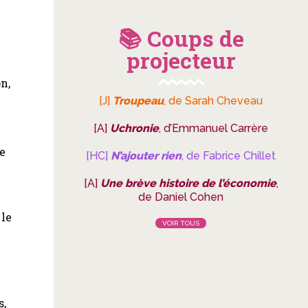
📚 Coups de
projecteur
n,
e
[J]
Troupeau
, de Sarah Cheveau
[A]
Uchronie
, d’Emmanuel Carrère
ée
[HC]
N’ajouter rien
, de Fabrice Chillet
[A]
Une brève histoire de l’économie
,
de Daniel Cohen
 le
VOIR TOUS
s,