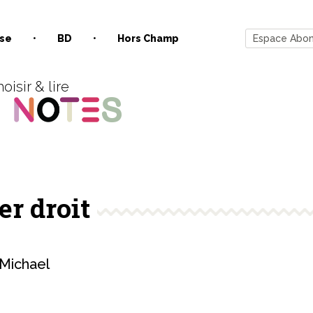
se
BD
Hors Champ
Espace Abo
oisir & lire
er droit
ichael