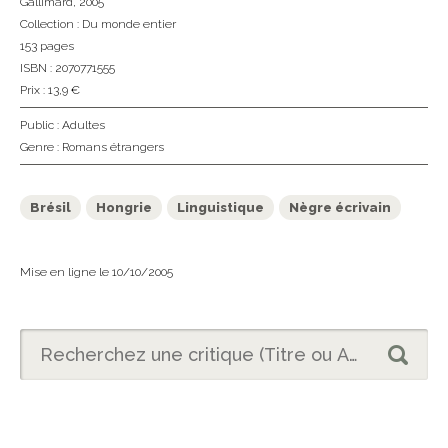
Gallimard
, 2005
Collection :
Du monde entier
153 pages
ISBN : 2070771555
Prix : 13,9 €
Public :
Adultes
Genre :
Romans étrangers
Brésil
Hongrie
Linguistique
Nègre écrivain
Mise en ligne le 10/10/2005