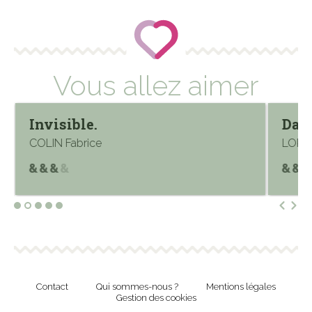
Vous allez aimer
Invisible.
Dans
COLIN Fabrice
LORIE
Contact
Qui sommes-nous ?
Mentions légales
Gestion des cookies