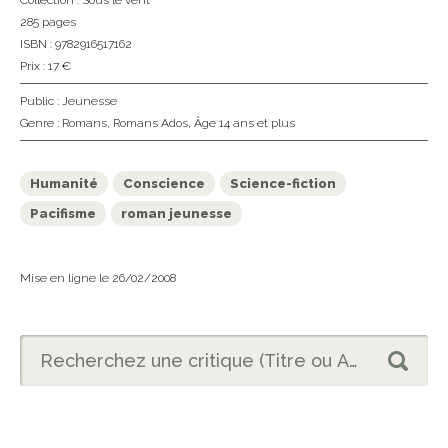
Collection :
Sous le vent
285 pages
ISBN : 9782916517162
Prix : 17 €
Public :
Jeunesse
Genre :
Romans
,
Romans Ados
,
Âge 14 ans et plus
Humanité
Conscience
Science-fiction
Pacifisme
roman jeunesse
Mise en ligne le 26/02/2008