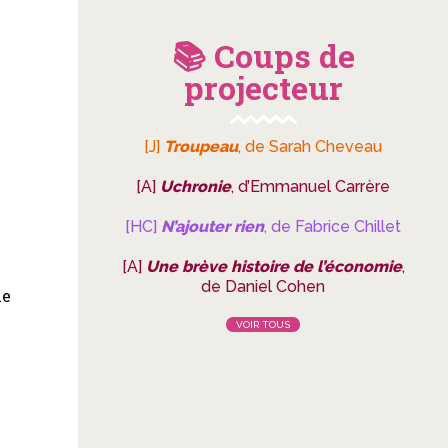
📚 Coups de
projecteur
[J]
Troupeau
, de Sarah Cheveau
[A]
Uchronie
, d’Emmanuel Carrère
[HC]
N’ajouter rien
, de Fabrice Chillet
[A]
Une brève histoire de l’économie
,
de Daniel Cohen
le
VOIR TOUS
e