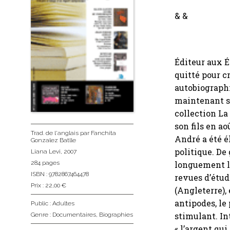
& &
Éditeur aux É
quitté pour c
autobiographie
maintenant so
collection La
son fils en ao
Trad. de l'anglais
par Fanchita
André a été él
Gonzalez Batlle
politique. De 
Liana Levi
, 2007
longuement le
284 pages
ISBN : 9782867464478
revues d’étud
Prix : 22,00 €
(Angleterre)
antipodes, le
Public :
Adultes
stimulant. In
Genre :
Documentaires
,
Biographies
« l’argent qui