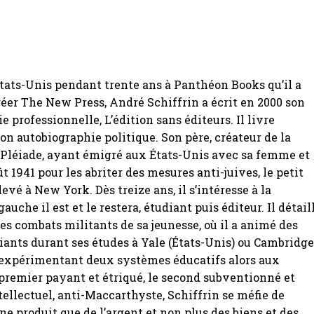
tats-Unis pendant trente ans à Panthéon Books qu’il a
réer The New Press, André Schiffrin a écrit en 2000 son
 professionnelle, L’édition sans éditeurs. Il livre
n autobiographie politique. Son père, créateur de la
 Pléiade, ayant émigré aux États-Unis avec sa femme et
ût 1941 pour les abriter des mesures anti-juives, le petit
evé à New York. Dès treize ans, il s’intéresse à la
gauche il est et le restera, étudiant puis éditeur. Il détail
s combats militants de sa jeunesse, où il a animé des
iants durant ses études à Yale (États-Unis) ou Cambridg
, expérimentant deux systèmes éducatifs alors aux
 premier payant et étriqué, le second subventionné et
tellectuel, anti-Maccarthyste, Schiffrin se méfie de
 ne produit que de l’argent et non plus des biens et des