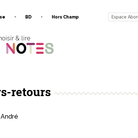
se
BD
Hors Champ
Espace Abo
oisir & lire
rs-retours
 André