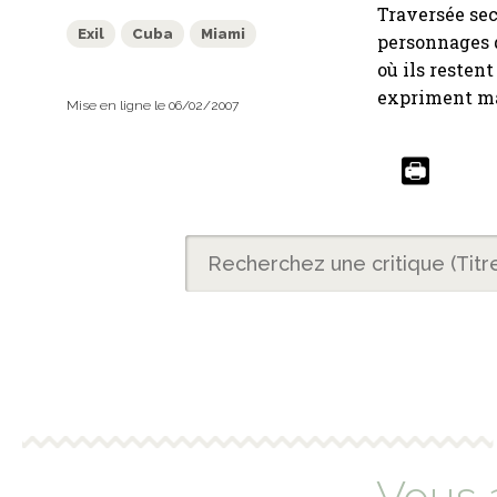
Traversée secr
Exil
Cuba
Miami
personnages q
où ils resten
expriment mag
Mise en ligne le 06/02/2007
Vous 