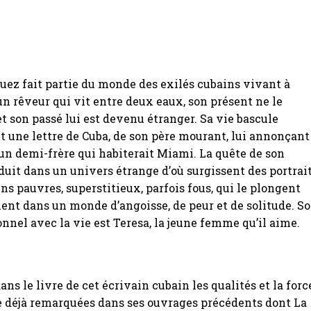
ez fait partie du monde des exilés cubains vivant à
un rêveur qui vit entre deux eaux, son présent ne le
 et son passé lui est devenu étranger. Sa vie bascule
oit une lettre de Cuba, de son père mourant, lui annonçant
’un demi-frère qui habiterait Miami. La quête de son
duit dans un univers étrange d’où surgissent des portrai
ns pauvres, superstitieux, parfois fous, qui le plongent
nt dans un monde d’angoisse, de peur et de solitude. S
ionnel avec la vie est Teresa, la jeune femme qu’il aime.
ns le livre de cet écrivain cubain les qualités et la forc
e déjà remarquées dans ses ouvrages précédents dont La