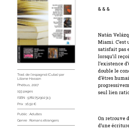
& & &
Natán Velázqu
Miami. C’est 
satisfait pas
lorsqu’il reç
l’existence d
double le con
Trad. de l'espagnol (Cuba)
par
d’êtres humai
Liliane Hasson
progressiveme
Phébus
, 2007
seul lien rat
193 pages
ISBN : 9782752902313
Prix : 16,50 €
Public :
Adultes
On retrouve da
Genre :
Romans étrangers
d’une écritur