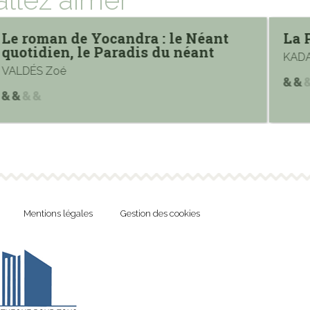
Le roman de Yocandra : le Néant
La 
quotidien, le Paradis du néant
KADA
VALDÉS Zoé
Mentions légales
Gestion des cookies