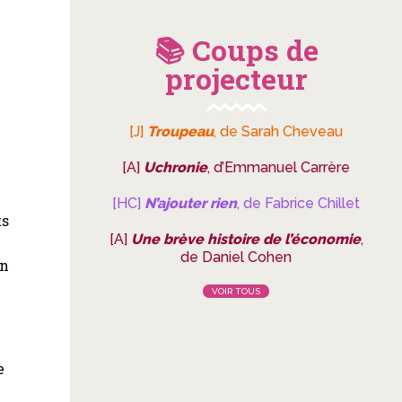
📚 Coups de
projecteur
[J]
Troupeau
, de Sarah Cheveau
[A]
Uchronie
, d’Emmanuel Carrère
[HC]
N’ajouter rien
, de Fabrice Chillet
ts
[A]
Une brève histoire de l’économie
,
de Daniel Cohen
on
VOIR TOUS
e