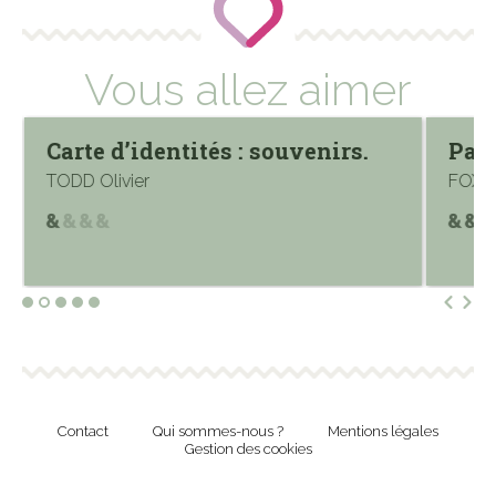
Vous allez aimer
Carte d’identités : souvenirs.
Par
TODD Olivier
FOX P
Contact
Qui sommes-nous ?
Mentions légales
Gestion des cookies