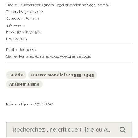
Trad. du suédois
par Agneta Ségol et Marianne Ségol-Samoy
Thierry Magnier
, 2012
Collection :
Romans
440 pages
ISBN : 9782364741584
Prix : 24,80 €
Public :
Jeunesse
Genre :
Romans
,
Romans Ados
,
Âge 14 ans et plus
Suède
Guerre mondiale : 1939-1945
Antisémitisme
Mise en ligne le 27/11/2012