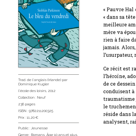
« Pauvre Hal »
« dans sa tête
meilleure ami
mère va épouse
rien à faire d
jamais. Alors,
l’usurpateur
Ce récit est 
l’héroïne, ado
Trad. de l'anglais (Irlande)
par
de ce dessein 
Dominique Kugler
conduisent à l
l'école des loisirs
, 2012
Collection :
Neuf
traumatisme j
236 pages
le truchement 
ISBN : 9782211200325
réside dans l
Prix : 11,20 €
analysent, ra
Public :
Jeunesse
Genre :
Romans
,
Âge 10 ans et plus
,