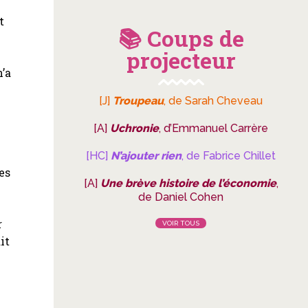
t
📚 Coups de
projecteur
n’a
[J]
Troupeau
, de Sarah Cheveau
[A]
Uchronie
, d’Emmanuel Carrère
[HC]
N’ajouter rien
, de Fabrice Chillet
es
[A]
Une brève histoire de l’économie
,
de Daniel Cohen
r
VOIR TOUS
it