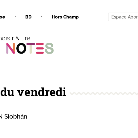
se
BD
Hors Champ
Espace Abo
oisir & lire
 du vendredi
 Siobhán