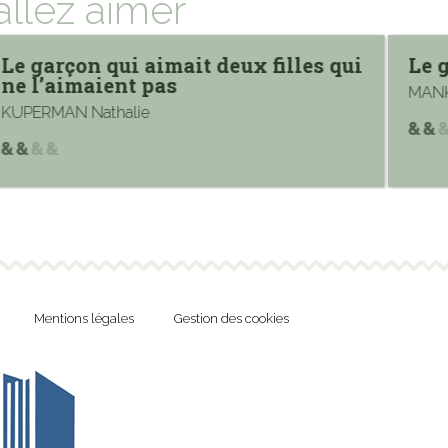
allez aimer
Le garçon qui aimait deux filles qui
Le 
ne l’aimaient pas
MANK
KUPERMAN Nathalie
Mentions légales
Gestion des cookies