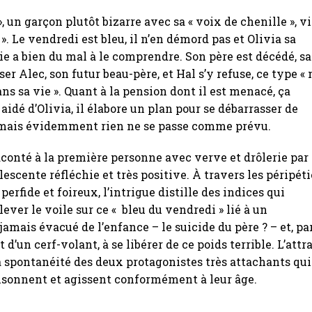
, un garçon plutôt bizarre avec sa « voix de chenille », vi
 ». Le vendredi est bleu, il n’en démord pas et Olivia sa
e a bien du mal à le comprendre. Son père est décédé, sa
r Alec, son futur beau-père, et Hal s’y refuse, ce type « 
ans sa vie ». Quant à la pension dont il est menacé, ça
 aidé d’Olivia, il élabore un plan pour se débarrasser de
, mais évidemment rien ne se passe comme prévu.
raconté à la première personne avec verve et drôlerie par
lescente réfléchie et très positive. À travers les péripéti
perfide et foireux, l’intrigue distille des indices qui
ever le voile sur ce « bleu du vendredi » lié à un
amais évacué de l’enfance – le suicide du père ? – et, pa
d’un cerf-volant, à se libérer de ce poids terrible. L’attra
a spontanéité des deux protagonistes très attachants qui
isonnent et agissent conformément à leur âge.