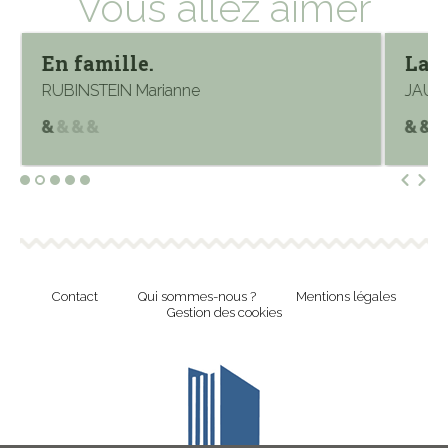
Vous allez aimer
En famille.
Lac
RUBINSTEIN Marianne
JAUFF
Contact
Qui sommes-nous ?
Mentions légales
Gestion des cookies