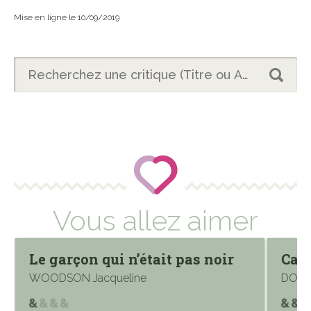
Mise en ligne le 10/09/2019
Vous allez aimer
Le garçon qui n’était pas noir
Cac
WOODSON Jacqueline
DOGA