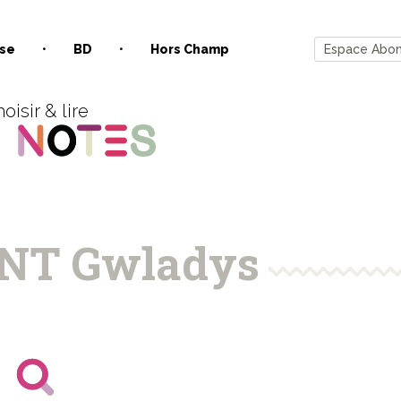
se
BD
Hors Champ
Espace Abo
oisir & lire
NT Gwladys