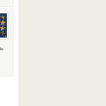
ds-
i