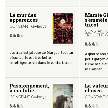
Le mur des
Mamie G
apparences
s’emmêle 
tricot
CONSTANT Gwladys
CONSTANT G
FRELUCHE Gi
Justine est jalouse de Margot : tout lui
À quatre ans 
réussi, elle est très belle,
petit garçon 
intelligente, vit dans le confort, a un…
riche mais qu
mélanger…
Passionnément,
La valeur
à ma folie
choses
CONSTANT Gwladys
CONSTANT G