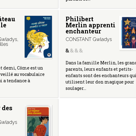
âteau
Philibert
le
Merlin apprenti
enchanteur
wladys
,
CONSTANT Gwladys
lles
Dans la famille Merlin, les gran
et demi, Côme est un
parents, leurs enfants et petits-
éveillé au vocabulaire
enfants sont des enchanteurs qu
i a tendance à
utilisent leur don magique pour
soulager…
 des
wladys