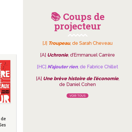
📚 Coups de
projecteur
[J]
Troupeau
, de Sarah Cheveau
[A]
Uchronie
, d’Emmanuel Carrère
[HC]
N’ajouter rien
, de Fabrice Chillet
[A]
Une brève histoire de l’économie
,
de Daniel Cohen
VOIR TOUS
 de
Ses