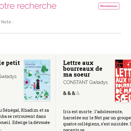
votre recherche
Réinitialiser
Note :
e petit
Lettre aux
bourreaux de
ma soeur
wladys
CONSTANT Gwladys
u Sénégal, Khadim et sa
Iris est morte : l’adolescente,
a se retrouvent dans
harcelée sur le Net par un groupe
ccueil. Edwige la dévouée
quatre collégiens, s’est suicidée. 
…
parents se…