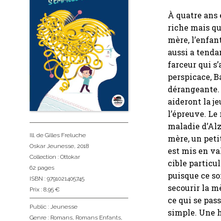
À quatre ans 
riche mais qu
mère, l’enfan
aussi a tenda
farceur qui s
perspicace, B
dérangeante. 
aideront la j
l’épreuve. Le
maladie d’Alz
Ill. de Gilles Freluche
mère, un peti
Oskar Jeunesse
, 2018
est mis en va
Collection :
Ottokar
cible particu
62 pages
puisque ce so
ISBN : 9791021405745
secourir la m
Prix : 8,95 €
ce qui se pas
Public :
Jeunesse
simple. Une hi
Genre :
Romans
,
Romans Enfants
,