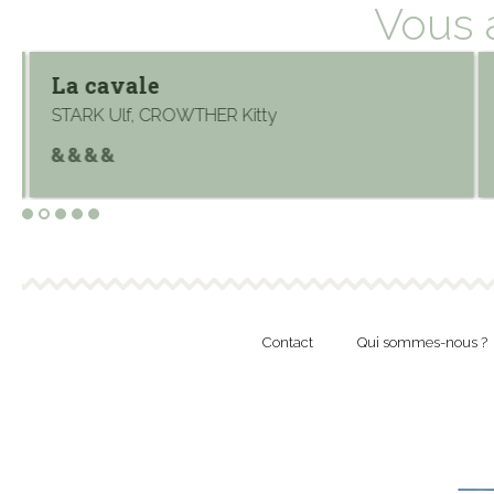
Vous 
La cavale
STARK Ulf, CROWTHER Kitty
Contact
Qui sommes-nous ?