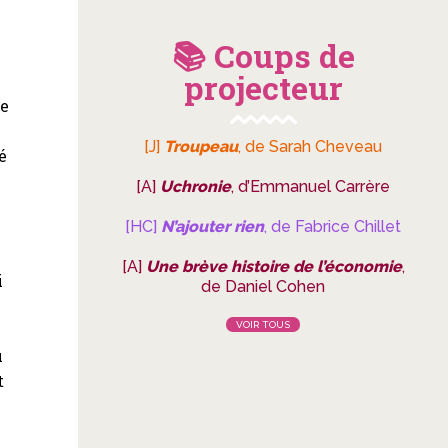
📚 Coups de
projecteur
me
[J]
Troupeau
, de Sarah Cheveau
é
[A]
Uchronie
, d’Emmanuel Carrère
[HC]
N’ajouter rien
, de Fabrice Chillet
[A]
Une brève histoire de l’économie
,
i
de Daniel Cohen
VOIR TOUS
u
t