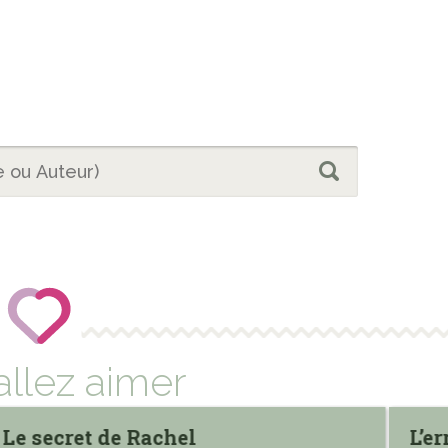
allez aimer
Le secret de Rachel
L’er