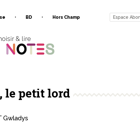
se
BD
Hors Champ
Espace Abo
oisir & lire
le petit lord
 Gwladys