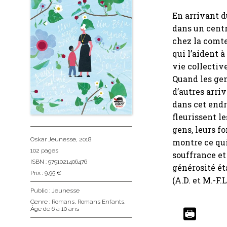
En arrivant 
dans un centr
chez la comte
qui l’aident à
vie collectiv
Quand les gens
d’autres arri
dans cet endr
fleurissent l
gens, leurs f
Oskar Jeunesse
, 2018
montre ce qui 
102 pages
souffrance et 
ISBN : 9791021406476
générosité ét
Prix : 9,95 €
(A.D. et M.-F.L
Public :
Jeunesse
Genre :
Romans
,
Romans Enfants
,
Âge de 6 à 10 ans