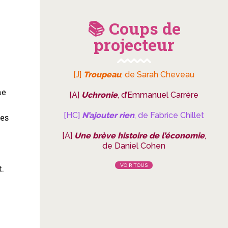
📚 Coups de
projecteur
s
[J]
Troupeau
, de Sarah Cheveau
ne
[A]
Uchronie
, d’Emmanuel Carrère
[HC]
N’ajouter rien
, de Fabrice Chillet
des
[A]
Une brève histoire de l’économie
,
de Daniel Cohen
VOIR TOUS
t.