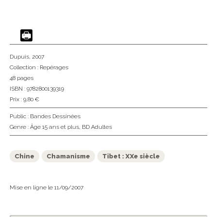
Dupuis
, 2007
Collection :
Repérages
48 pages
ISBN : 9782800139319
Prix : 9,80 €
Public :
Bandes Dessinées
Genre :
Âge 15 ans et plus
,
BD Adultes
Chine
Chamanisme
Tibet : XXe siècle
Mise en ligne le 11/09/2007