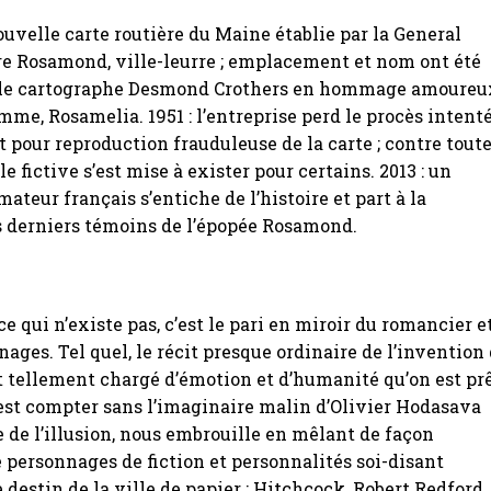
nouvelle carte routière du Maine établie par la General
re Rosamond, ville-leurre ; emplacement et nom ont été
 le cartographe Desmond Crothers en hommage amoureu
emme, Rosamelia. 1951 : l’entreprise perd le procès intenté
 pour reproduction frauduleuse de la carte ; contre tout
lle fictive s’est mise à exister pour certains. 2013 : un
ateur français s’entiche de l’histoire et part à la
s derniers témoins de l’épopée Rosamond.
e qui n’existe pas, c’est le pari en miroir du romancier e
nages. Tel quel, le récit presque ordinaire de l’invention
 tellement chargé d’émotion et d’humanité qu’on est pr
’est compter sans l’imaginaire malin d’Olivier Hodasava
e de l’illusion, nous embrouille en mêlant de façon
personnages de fiction et personnalités soi-disant
e destin de la ville de papier : Hitchcock, Robert Redford,