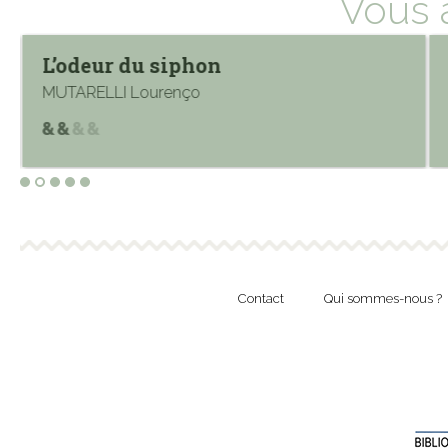
Vous 
L’odeur du siphon
MUTARELLI Lourenço
Contact
Qui sommes-nous ?