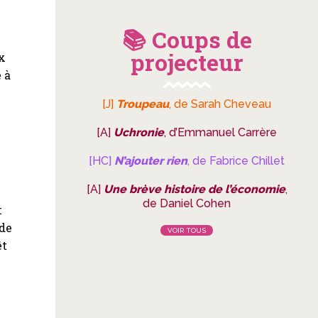
📚 Coups de
projecteur
x
 à
e
[J]
Troupeau
, de Sarah Cheveau
[A]
Uchronie
, d’Emmanuel Carrère
[HC]
N’ajouter rien
, de Fabrice Chillet
[A]
Une brève histoire de l’économie
,
de Daniel Cohen
t
 de
VOIR TOUS
êt