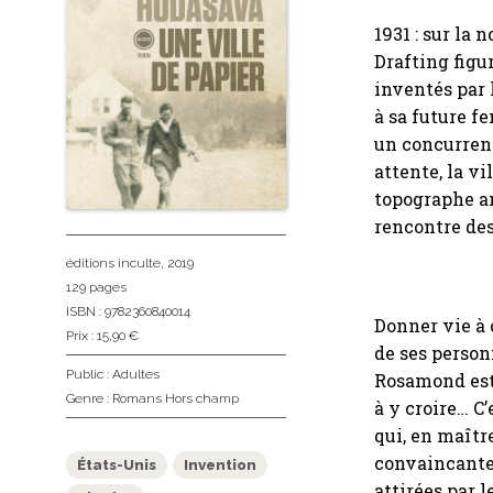
1931 : sur la 
Drafting figu
inventés par
à sa future f
un concurrent
attente, la vi
topographe am
rencontre de
éditions inculte
, 2019
129 pages
ISBN : 9782360840014
Donner vie à c
Prix : 15,90 €
de ses person
Public :
Adultes
Rosamond est
Genre :
Romans Hors champ
à y croire… C
qui, en maîtr
convaincante 
États-Unis
Invention
attirées par l