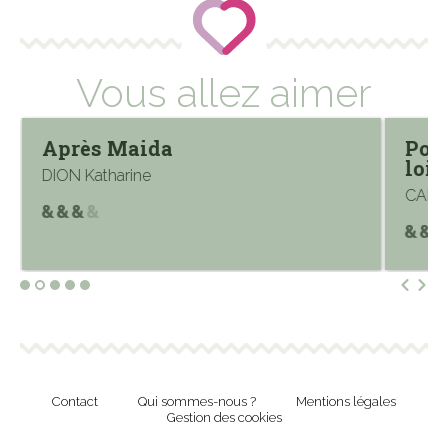
Vous allez aimer
Après Maida
Port
loi
DION Katharine
CAPP 
Contact
Qui sommes-nous ?
Mentions légales
Gestion des cookies