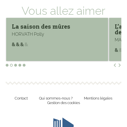
Vous allez aimer
La saison des mûres
L’ap
des 
HORVATH Polly
MARTI
Contact
Qui sommes-nous ?
Mentions légales
Gestion des cookies