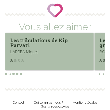
Vous allez aimer
Les tribulations de Kip
Le s
Parvati.
grim
LARREA Miguel
BOTTE
Contact
Qui sommes-nous ?
Mentions légales
Gestion des cookies