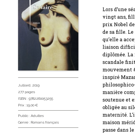
Lors d’une s
vingt ans, fi
prix Nobel de
de sa fille. L
qu’elle a acc
liaison diffi
diplômée. La 
scandale finit
mouvement #M
inspiré Maza
philosophico-
Julliard
, 2019
manière compul
277 pages
ISBN : 9782260053255
soutenue et e
Prix : 19,00 €
obligée au si
maternité. L’
Public :
Adultes
maison méridi
Genre :
Romans français
passe dans le