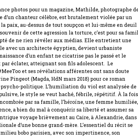
éance photos pour un magazine, Mathilde, photographe d
lle d’un chanteur célèbre, est brutalement violée par un
 la paix, au-dessus de tout soupçon et lui-même en deuil
e souvenir de cette agression la torture, c’est pour sa fami
epté de ne rien révéler aux médias. Elle entretient une
cile avec un architecte égyptien, devient urbaniste
naissance d’un enfant ne cicatrise pas le passé et le
 par éclater, atteignant son fils adolescent. Le
eeToo et ses révélations afférentes ont sans doute
rine Pingeot (Magda, HdN mars 2018) pour ce roman
psycho-politique. L’humiliation du viol est analysée de
sive, le style se veut haché, fébrile, répétitif. À la foi
ncombrée par sa famille, l’héroïne, une femme humiliée
lence, a bien du mal à conquérir sa liberté et assumer sa
intrigue voyage brièvement au Caire, à Alexandrie, dans 
onale d’une bonne grand-mère. L’essentiel du récit se
 milieu bobo parisien, avec son impertinence, son