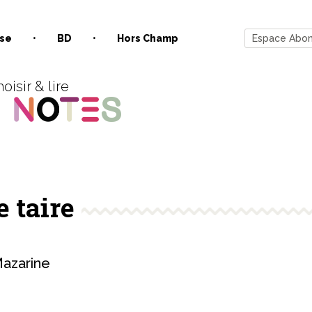
se
BD
Hors Champ
Espace Abo
oisir & lire
e taire
azarine