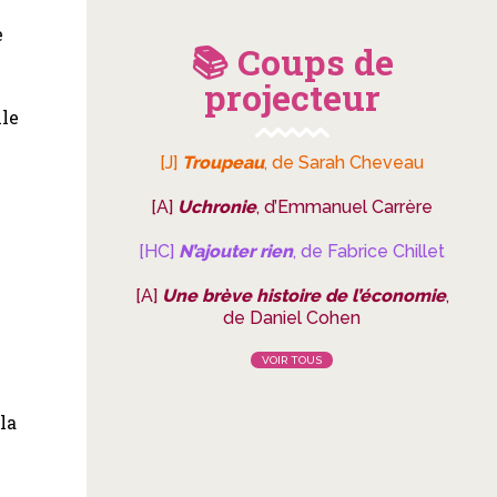
e
📚 Coups de
projecteur
lle
[J]
Troupeau
, de Sarah Cheveau
[A]
Uchronie
, d’Emmanuel Carrère
[HC]
N’ajouter rien
, de Fabrice Chillet
[A]
Une brève histoire de l’économie
,
de Daniel Cohen
s
VOIR TOUS
,
la