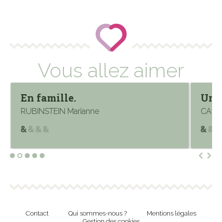
Vous allez aimer
En famille.
Une 
RUBINSTEIN Marianne
CAST
Contact
Qui sommes-nous ?
Mentions légales
Gestion des cookies