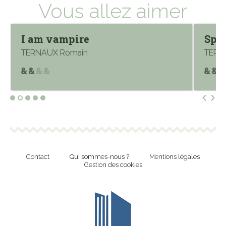
Vous allez aimer
I am vampire
Spa
TERNAUX Romain
TERN
Contact
Qui sommes-nous ?
Mentions légales
Gestion des cookies