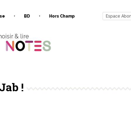
se
BD
Hors Champ
Espace Abo
oisir & lire
Jab !