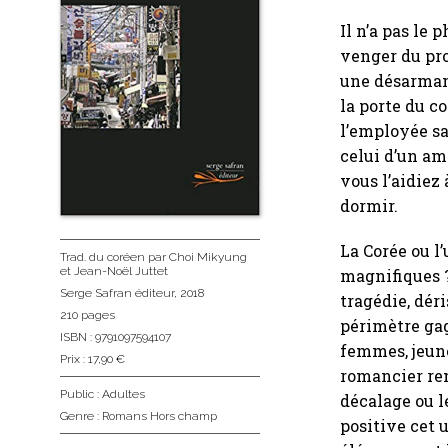
Il n’a pas le 
venger du pro
une désarmant
la porte du co
l’employée sa
celui d’un am
vous l’aidiez
dormir.
La Corée ou l
Trad. du coréen
par Choi Mikyung
et Jean-Noël Juttet
magnifiques ?
Serge Safran éditeur
, 2018
tragédie, dér
210 pages
périmètre gag
ISBN : 9791097594107
femmes, jeune
Prix : 17,90 €
romancier ren
Public :
Adultes
décalage ou l
Genre :
Romans Hors champ
positive cet 