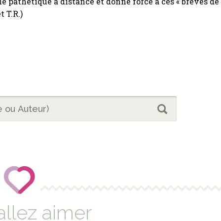
 pathétique à distance et donne force à ces « brèves de
et T.R.)
allez aimer