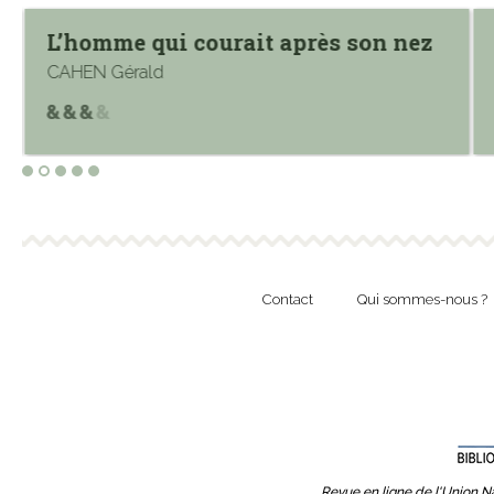
L’homme qui courait après son nez
CAHEN Gérald
Contact
Qui sommes-nous ?
Revue en ligne de l'Union Na