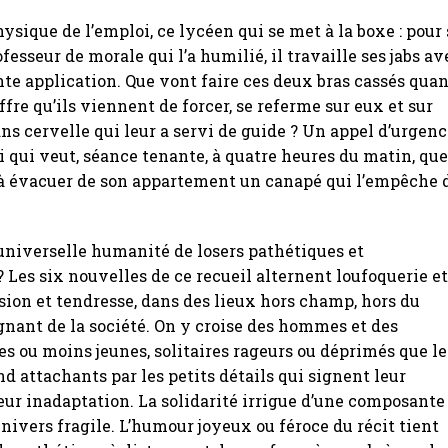
physique de l’emploi, ce lycéen qui se met à la boxe : pour
fesseur de morale qui l’a humilié, il travaille ses jabs av
e application. Que vont faire ces deux bras cassés qua
ffre qu’ils viennent de forcer, se referme sur eux et sur
ns cervelle qui leur a servi de guide ? Un appel d’urgence
i qui veut, séance tenante, à quatre heures du matin, qu
 à évacuer de son appartement un canapé qui l’empêche 
’universelle humanité de losers pathétiques et
 Les six nouvelles de ce recueil alternent loufoquerie e
ision et tendresse, dans des lieux hors champ, hors du
nant de la société. On y croise des hommes et des
s ou moins jeunes, solitaires rageurs ou déprimés que le
d attachants par les petits détails qui signent leur
eur inadaptation. La solidarité irrigue d’une composante
univers fragile. L’humour joyeux ou féroce du récit tient