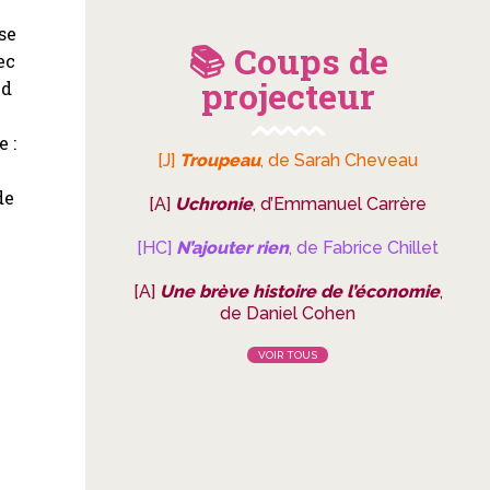
 se
📚 Coups de
ec
projecteur
nd
 :
[J]
Troupeau
, de Sarah Cheveau
e
de
[A]
Uchronie
, d’Emmanuel Carrère
[HC]
N’ajouter rien
, de Fabrice Chillet
[A]
Une brève histoire de l’économie
,
t
de Daniel Cohen
VOIR TOUS