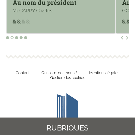
Au nom du président
Ame
McCARRY Charles
GOOD
Contact
Qui sommes-nous ?
Mentions légales
Gestion des cookies
RUBRIQUES
Revue en ligne de l'Union Nationale Culture et Bibliothèques Pour Tous