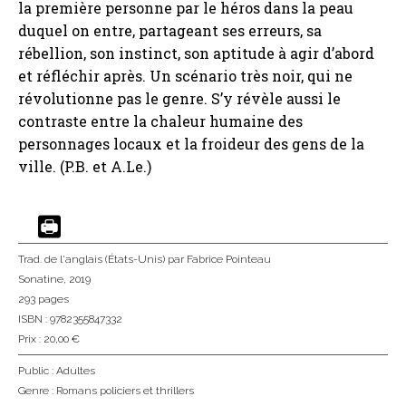
la première personne par le héros dans la peau
duquel on entre, partageant ses erreurs, sa
rébellion, son instinct, son aptitude à agir d’abord
et réfléchir après. Un scénario très noir, qui ne
révolutionne pas le genre. S’y révèle aussi le
contraste entre la chaleur humaine des
personnages locaux et la froideur des gens de la
ville. (P.B. et A.Le.)
Trad. de l'anglais (États-Unis)
par Fabrice Pointeau
Sonatine
, 2019
293 pages
ISBN : 9782355847332
Prix : 20,00 €
Public :
Adultes
Genre :
Romans policiers et thrillers