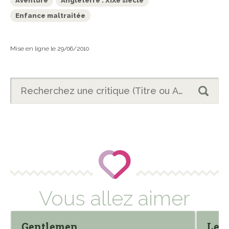
Aventure
Angleterre : XIXe siècle
Enfance maltraitée
Mise en ligne le 29/06/2010
Vous allez aimer
Gentlemen
Le 