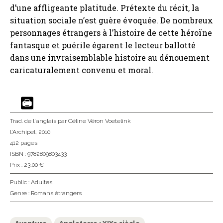
d’une affligeante platitude. Prétexte du récit, la
situation sociale n’est guère évoquée. De nombreux
personnages étrangers à l’histoire de cette héroïne
fantasque et puérile égarent le lecteur ballotté
dans une invraisemblable histoire au dénouement
caricaturalement convenu et moral.
Trad. de l'anglais
par Céline Véron Voetelink
l'Archipel
, 2010
412 pages
ISBN : 9782809803433
Prix : 23,00 €
Public :
Adultes
Genre :
Romans étrangers