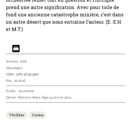
prend une autre signification. Avec pour toile de
fond une ancienne catastrophe minière, c’est dans
un autre désert que nous entraîne l’auteur. (E.-E.H.
et M.T.)
Scrineo
, 2016
264 pages
ISBN : 9782367403960
Prix : 20,00 €
Public :
Jeunesse
Genre :
Romans Ados
,
Âge 14 ans et plus
Thriller
Coma