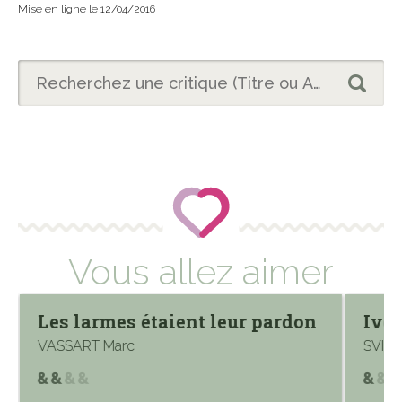
Mise en ligne le 12/04/2016
Vous allez aimer
Les larmes étaient leur pardon
Ivoi
VASSART Marc
SVIN