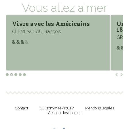
Vous allez aimer
Vivre avec les Américains
Une 
1892
CLEMENCEAU François
GRAND
Contact
Qui sommes-nous ?
Mentions légales
Gestion des cookies