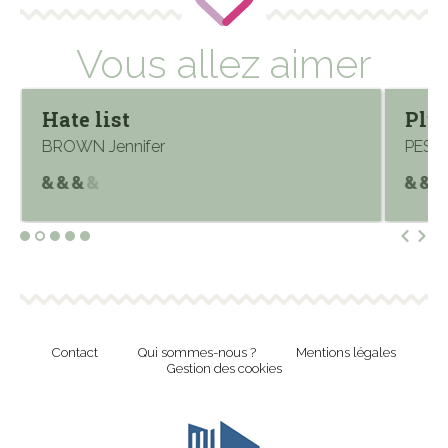
Vous allez aimer
Hate list
Plus
BROWN Jennifer
PESSA
Contact
Qui sommes-nous ?
Mentions légales
Gestion des cookies