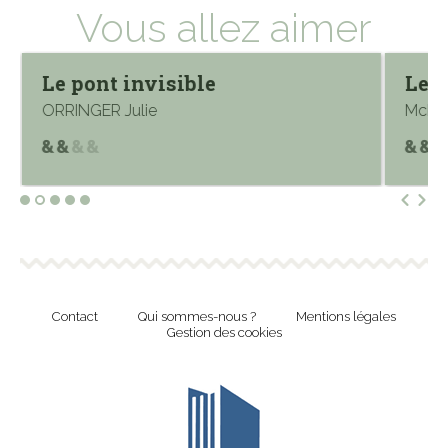
Vous allez aimer
Le pont invisible
Les 
ORRINGER Julie
McKIN
Contact
Qui sommes-nous ?
Mentions légales
Gestion des cookies