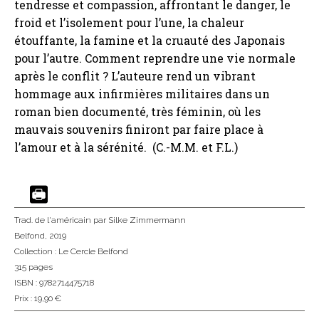
tendresse et compassion, affrontant le danger, le
froid et l’isolement pour l’une, la chaleur
étouffante, la famine et la cruauté des Japonais
pour l’autre. Comment reprendre une vie normale
après le conflit ? L’auteure rend un vibrant
hommage aux infirmières militaires dans un
roman bien documenté, très féminin, où les
mauvais souvenirs finiront par faire place à
l’amour et à la sérénité. (C.-M.M. et F.L.)
Trad. de l'américain
par Silke Zimmermann
Belfond
, 2019
Collection :
Le Cercle Belfond
315 pages
ISBN : 9782714475718
Prix : 19,90 €