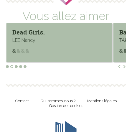
Vous allez aimer
Dead Girls.
Batt
LEE Nancy
TAKA
Contact
Qui sommes-nous ?
Mentions légales
Gestion des cookies