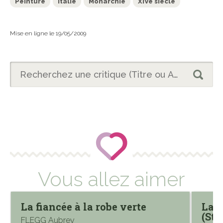
Peinture
Italie
Monarchie
XIVe siècle
Mise en ligne le 19/05/2009
Vous allez aimer
La fiancée à la robe verte
La c
(Str
FLEGG Aubrey