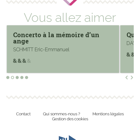
Vous allez aimer
Concerto à la mémoire d’un
Qua
ange
DAVR
SCHMITT Eric-Emmanuel
Contact
Qui sommes-nous ?
Mentions légales
Gestion des cookies