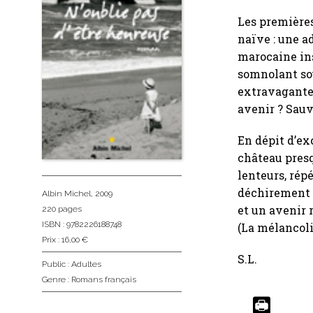
Les première
naïve : une a
marocaine ins
somnolant sou
extravagante 
avenir ? Sauv
En dépit d’ex
château presq
lenteurs, rép
déchirement d
Albin Michel
, 2009
et un avenir 
220 pages
ISBN : 9782226188748
(La mélancoli
Prix : 16,00 €
S.L.
Public :
Adultes
Genre :
Romans français