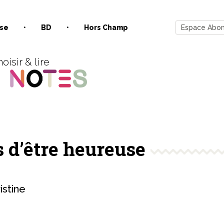
se
BD
Hors Champ
Espace Abo
oisir & lire
s d’être heureuse
stine