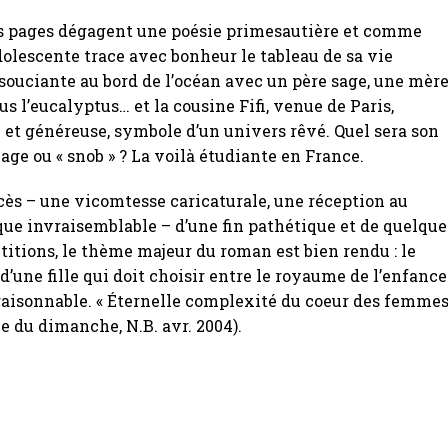
s pages dégagent une poésie primesautière et comme
dolescente trace avec bonheur le tableau de sa vie
ouciante au bord de l’océan avec un père sage, une mèr
s l’eucalyptus… et la cousine Fifi, venue de Paris,
et généreuse, symbole d’un univers rêvé. Quel sera son
age ou « snob » ? La voilà étudiante en France.
cès – une vicomtesse caricaturale, une réception au
ue invraisemblable – d’une fin pathétique et de quelque
étitions, le thème majeur du roman est bien rendu : le
’une fille qui doit choisir entre le royaume de l’enfance
raisonnable. « Éternelle complexité du coeur des femmes
e du dimanche, N.B. avr. 2004).