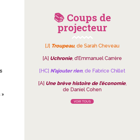
📚 Coups de
projecteur
e
[J]
Troupeau
, de Sarah Cheveau
[A]
Uchronie
, d’Emmanuel Carrère
s
[HC]
N’ajouter rien
, de Fabrice Chillet
[A]
Une brève histoire de l’économie
,
de Daniel Cohen
 »
VOIR TOUS