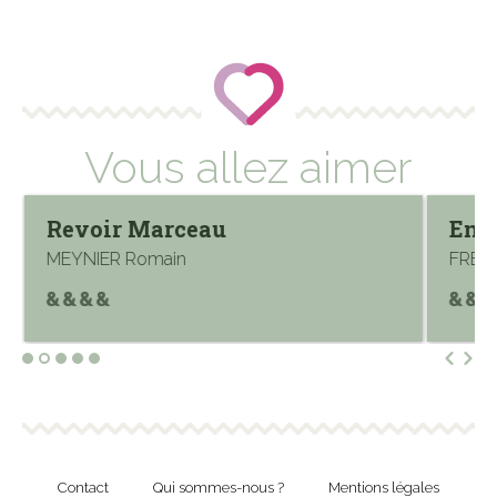
Vous allez aimer
Revoir Marceau
En r
MEYNIER Romain
FREY 
Contact
Qui sommes-nous ?
Mentions légales