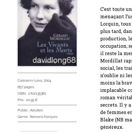
C’est toute u
menaçant l’us
Lorquin, tous
plus tard, da
production, l
occupation, s
il reste la m
Mordillat rapp
social, les tr
n’oublie ni l
Calmann-Lévy
, 2004
moins la brav
657 pages
implacable co
ISBN : 2702135382
roman véritab
Prix : 20,95 €
secrets. Il y 
Public :
Adultes
de femmes en 
Genre :
Romans français
Blake (NB mar
généreux.