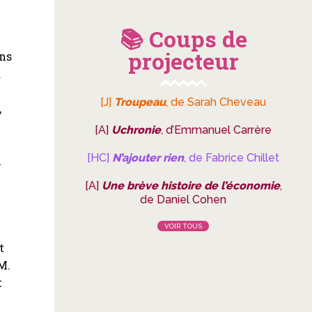
📚 Coups de
projecteur
ans
a
[J]
Troupeau
, de Sarah Cheveau
,
[A]
Uchronie
, d’Emmanuel Carrère
[HC]
N’ajouter rien
, de Fabrice Chillet
l
[A]
Une brève histoire de l’économie
,
de Daniel Cohen
VOIR TOUS
t
M.
t