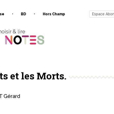
se
BD
Hors Champ
Espace Abo
oisir & lire
s et les Morts.
 Gérard