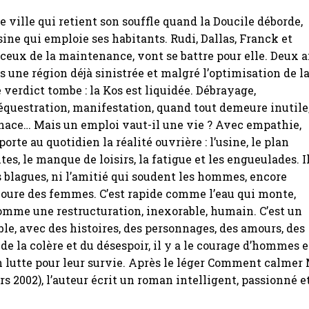
ne ville qui retient son souffle quand la Doucile déborde,
ine qui emploie ses habitants. Rudi, Dallas, Franck et
 ceux de la maintenance, vont se battre pour elle. Deux 
ns une région déjà sinistrée et malgré l’optimisation de l
e verdict tombe : la Kos est liquidée. Débrayage,
équestration, manifestation, quand tout demeure inutile
enace… Mais un emploi vaut-il une vie ? Avec empathie,
orte au quotidien la réalité ouvrière : l’usine, le plan
aites, le manque de loisirs, la fatigue et les engueulades. I
es blagues, ni l’amitié qui soudent les hommes, encore
oure des femmes. C’est rapide comme l’eau qui monte,
mme une restructuration, inexorable, humain. C’est un
le, avec des histoires, des personnages, des amours, des
a de la colère et du désespoir, il y a le courage d’hommes e
lutte pour leur survie. Après le léger Comment calmer 
s 2002), l’auteur écrit un roman intelligent, passionné e