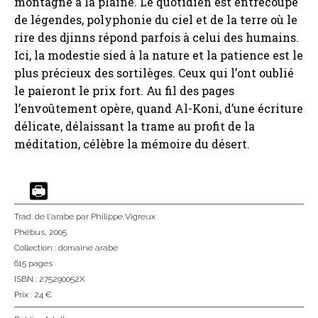
montagne à la plaine. Le quotidien est entrecoupé
de légendes, polyphonie du ciel et de la terre où le
rire des djinns répond parfois à celui des humains.
Ici, la modestie sied à la nature et la patience est le
plus précieux des sortilèges. Ceux qui l’ont oublié
le paieront le prix fort. Au fil des pages
l’envoûtement opère, quand Al-Koni, d’une écriture
délicate, délaissant la trame au profit de la
méditation, célèbre la mémoire du désert.
Trad. de l'arabe
par Philippe Vigreux
Phébus
, 2005
Collection :
domaine arabe
615 pages
ISBN : 275290052X
Prix : 24 €