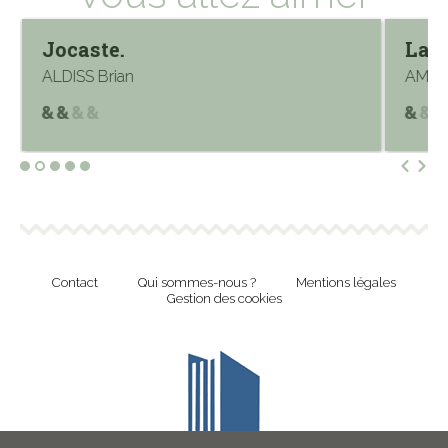
Jocaste.
La V
ALDISS Brian
AMEJK
Contact
Qui sommes-nous ?
Mentions légales
Gestion des cookies