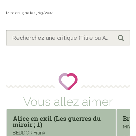
Mise en ligne le 13/03/2007
Vous allez aimer
Alice en exil (Les guerres du
Brav
miroir ; 1)
MIYAB
BEDDOR Frank