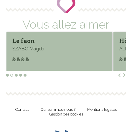
Vous allez aimer
Le faon
Hôte
SZABÓ Magda
ALMI
Contact
Qui sommes-nous ?
Mentions légales
Gestion des cookies