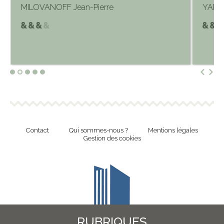
MILOVANOFF Jean-Pierre
YARE
Contact
Qui sommes-nous ?
Mentions légales
Gestion des cookies
RUBRIQUES