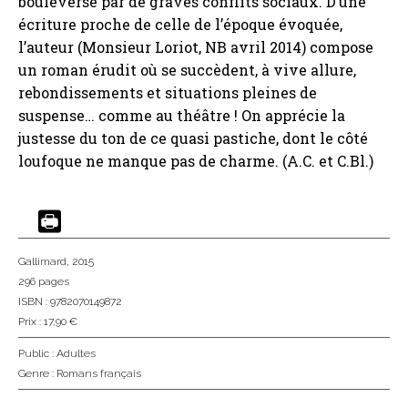
bouleversé par de graves conflits sociaux. D’une
écriture proche de celle de l’époque évoquée,
l’auteur (Monsieur Loriot, NB avril 2014) compose
un roman érudit où se succèdent, à vive allure,
rebondissements et situations pleines de
suspense… comme au théâtre ! On apprécie la
justesse du ton de ce quasi pastiche, dont le côté
loufoque ne manque pas de charme. (A.C. et C.Bl.)
Gallimard
, 2015
296 pages
ISBN : 9782070149872
Prix : 17,90 €
Public :
Adultes
Genre :
Romans français