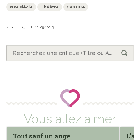
XIXe siècle
Théâtre
Censure
Mise en ligne le 15/09/2015
Vous allez aimer
Tout sauf un ange.
L’ar