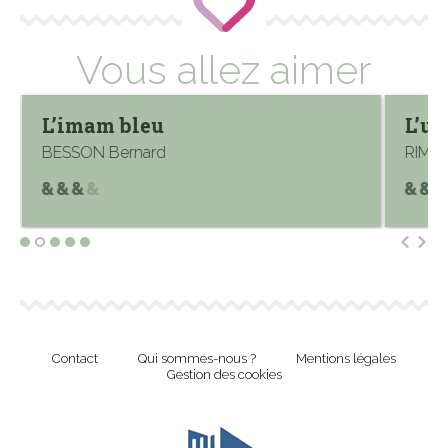
Vous allez aimer
L’imam bleu
L’un
BESSON Bernard
RIMIN
Contact
Qui sommes-nous ?
Mentions légales
Gestion des cookies