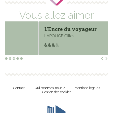
Vous allez aimer
L’Encre du voyageur
Cent
LAPOUGE Gilles
HEAM
Contact
Qui sommes-nous ?
Mentions légales
Gestion des cookies