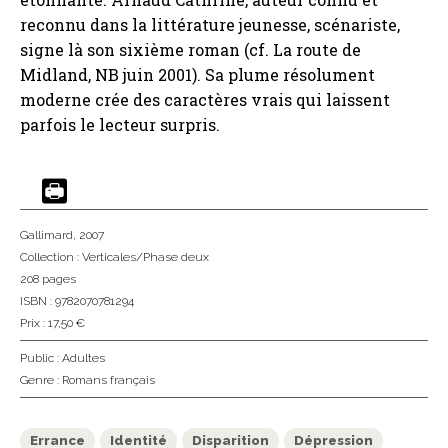
reconnu dans la littérature jeunesse, scénariste,
signe là son sixième roman (cf. La route de
Midland, NB juin 2001). Sa plume résolument
moderne crée des caractères vrais qui laissent
parfois le lecteur surpris.
Gallimard
, 2007
Collection :
Verticales/Phase deux
208 pages
ISBN : 9782070781294
Prix : 17,50 €
Public :
Adultes
Genre :
Romans français
Errance
Identité
Disparition
Dépression