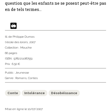
question que les enfants ne se posent peut-être pas
en de tels termes…
Ill. de Philippe Dumas
l'école des loisirs
, 2007
Collection :
Mouche
66 pages
ISBN : 9782211087551
Prix : 6,50 €
Public :
Jeunesse
Genre :
Romans
,
Contes
Conte
Intolérance
Désobéissance
Mise en ligne le 10/07/2007