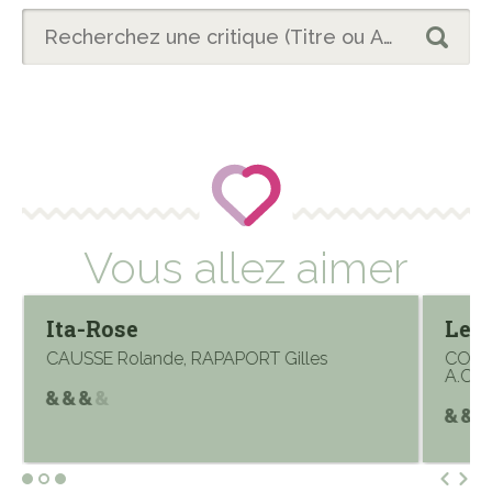
Vous allez aimer
Ita-Rose
Les 
CAUSSE Rolande, RAPAPORT Gilles
COHEN
A.C.