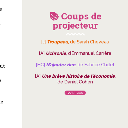
e
📚 Coups de
e
projecteur
a
[J]
Troupeau
, de Sarah Cheveau
s
[A]
Uchronie
, d’Emmanuel Carrère
[HC]
N’ajouter rien
, de Fabrice Chillet
out
[A]
Une brève histoire de l’économie
,
e
de Daniel Cohen
VOIR TOUS
de