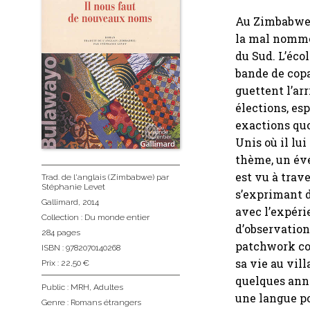
Au Zimbabwe, 
la mal nommée
du Sud. L’écol
bande de copa
guettent l’ar
élections, es
exactions quo
Unis où il lui
thème, un év
est vu à trav
Trad. de l'anglais (Zimbabwe)
par
Stéphanie Levet
s’exprimant d
Gallimard
, 2014
avec l’expéri
Collection :
Du monde entier
d’observation
284 pages
patchwork col
ISBN : 9782070140268
sa vie au vil
Prix : 22,50 €
quelques anné
Public :
MRH
,
Adultes
une langue po
Genre :
Romans étrangers