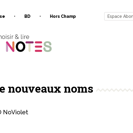
se
BD
Hors Champ
Espace Abo
oisir & lire
 de nouveaux noms
NoViolet