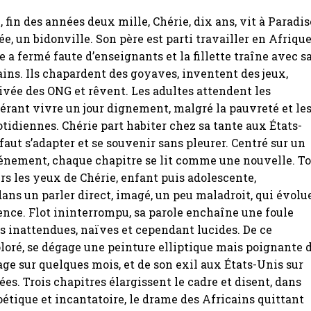
fin des années deux mille, Chérie, dix ans, vit à Paradis
, un bidonville. Son père est parti travailler en Afriqu
e a fermé faute d’enseignants et la fillette traîne avec s
ins. Ils chapardent des goyaves, inventent des jeux,
rivée des ONG et rêvent. Les adultes attendent les
pérant vivre un jour dignement, malgré la pauvreté et le
tidiennes. Chérie part habiter chez sa tante aux États-
 faut s’adapter et se souvenir sans pleurer. Centré sur un
énement, chaque chapitre se lit comme une nouvelle. T
ers les yeux de Chérie, enfant puis adolescente,
ans un parler direct, imagé, un peu maladroit, qui évolu
ence. Flot ininterrompu, sa parole enchaîne une foule
s inattendues, naïves et cependant lucides. De ce
oré, se dégage une peinture elliptique mais poignante 
lage sur quelques mois, et de son exil aux États-Unis sur
es. Trois chapitres élargissent le cadre et disent, dans
étique et incantatoire, le drame des Africains quittant