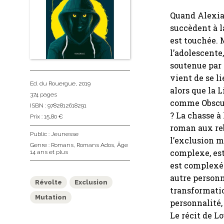
Quand Alexia 
succèdent à la
est touchée. 
l’adolescente
soutenue par l
vient de se l
Ed. du Rouergue
, 2019
alors que la 
374 pages
comme Obscure
ISBN : 9782812618291
? La chasse à
Prix : 15,80 €
roman aux re
Public :
Jeunesse
l’exclusion m
Genre :
Romans
,
Romans Ados
,
Âge
complexe, est
14 ans et plus
est complexée
autre personn
Révolte
Exclusion
transformatio
Mutation
personnalité,
Le récit de Lo