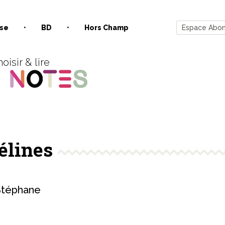
se
BD
Hors Champ
Espace Abo
oisir & lire
élines
téphane