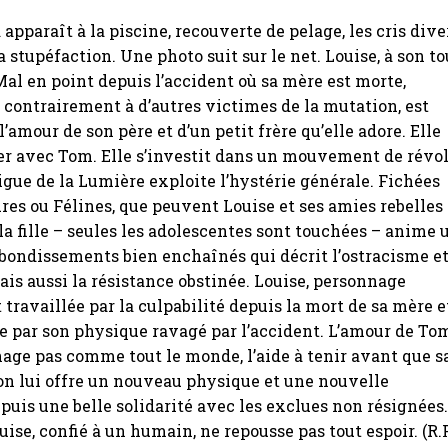
apparaît à la piscine, recouverte de pelage, les cris dive
 stupéfaction. Une photo suit sur le net. Louise, à son to
Mal en point depuis l’accident où sa mère est morte,
, contrairement à d’autres victimes de la mutation, est
’amour de son père et d’un petit frère qu’elle adore. Elle
ier avec Tom. Elle s’investit dans un mouvement de révo
Ligue de la Lumière exploite l’hystérie générale. Fichées
s ou Félines, que peuvent Louise et ses amies rebelles
 la fille – seules les adolescentes sont touchées – anime 
bondissements bien enchaînés qui décrit l’ostracisme e
ais aussi la résistance obstinée. Louise, personnage
 travaillée par la culpabilité depuis la mort de sa mère e
 par son physique ravagé par l’accident. L’amour de To
age pas comme tout le monde, l’aide à tenir avant que s
n lui offre un nouveau physique et une nouvelle
 puis une belle solidarité avec les exclues non résignées
uise, confié à un humain, ne repousse pas tout espoir. (R.F