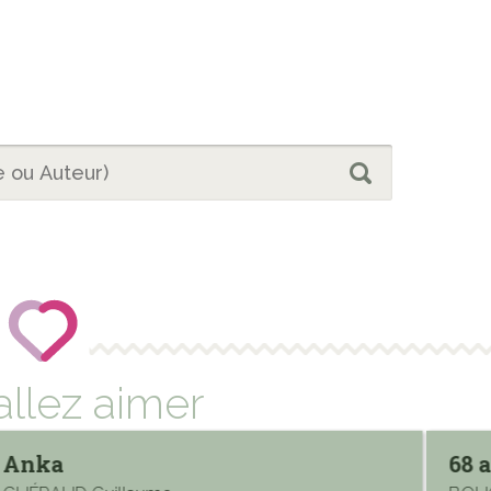
allez aimer
Anka
68 