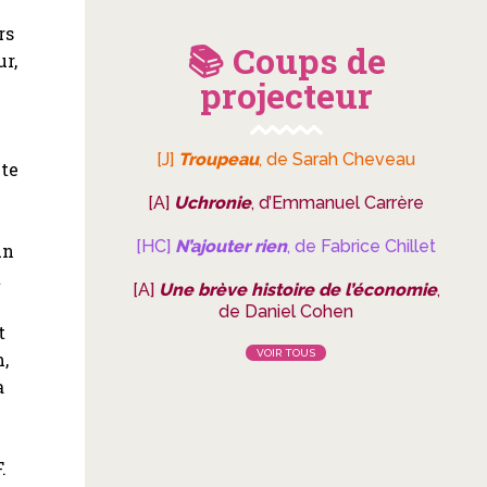
rs
📚 Coups de
ur,
projecteur
[J]
Troupeau
, de Sarah Cheveau
lte
[A]
Uchronie
, d’Emmanuel Carrère
[HC]
N’ajouter rien
, de Fabrice Chillet
un
t
[A]
Une brève histoire de l’économie
,
de Daniel Cohen
t
VOIR TOUS
m,
a
.
.