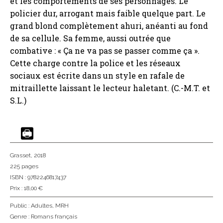
et les comportements de ses personnages. Le
policier dur, arrogant mais faible quelque part. Le
grand blond complètement ahuri, anéanti au fond
de sa cellule. Sa femme, aussi outrée que
combative : « Ça ne va pas se passer comme ça ».
Cette charge contre la police et les réseaux
sociaux est écrite dans un style en rafale de
mitraillette laissant le lecteur haletant. (C.-M.T. et
S.L.)
Grasset
, 2018
225 pages
ISBN : 9782246817437
Prix : 18,00 €
Public :
Adultes
,
MRH
Genre :
Romans français