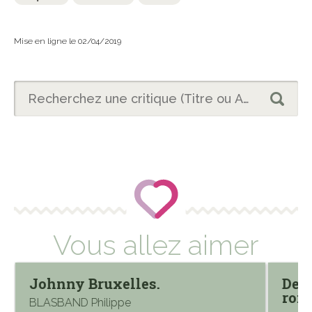
Mise en ligne le 02/04/2019
Vous allez aimer
Johnny Bruxelles.
Des 
rom
BLASBAND Philippe