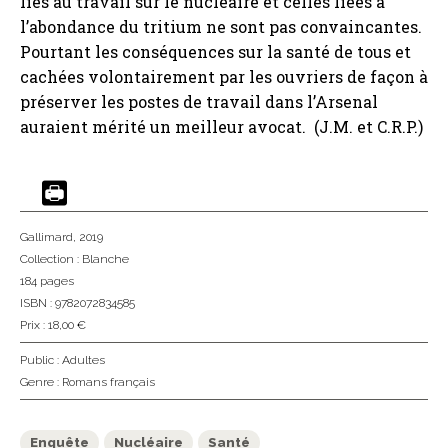
liés au travail sur le nucléaire et celles liées à
l’abondance du tritium ne sont pas convaincantes.
Pourtant les conséquences sur la santé de tous et
cachées volontairement par les ouvriers de façon à
préserver les postes de travail dans l’Arsenal
auraient mérité un meilleur avocat. (J.M. et C.R.P.)
Gallimard
, 2019
Collection :
Blanche
184 pages
ISBN : 9782072834585
Prix : 18,00 €
Public :
Adultes
Genre :
Romans français
Enquête
Nucléaire
Santé